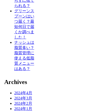
らずに捨て
られる？
グリーンス
プーンはい
つ届く？最
短何日で届
くか調べま
した！
ナッシュは
脂質多い？
脂質管理に
使える低脂
質メニュー
はある？
Archives
2024年4月
2024年3月
2024年2月
2024年1月