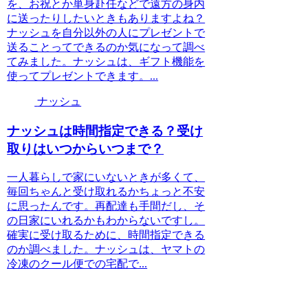
を、お祝とか単身赴任などで遠方の身内
に送ったりしたいときもありますよね？
ナッシュを自分以外の人にプレゼントで
送ることってできるのか気になって調べ
てみました。ナッシュは、ギフト機能を
使ってプレゼントできます。...
ナッシュ
ナッシュは時間指定できる？受け
取りはいつからいつまで？
一人暮らしで家にいないときが多くて、
毎回ちゃんと受け取れるかちょっと不安
に思ったんです。再配達も手間だし、そ
の日家にいれるかもわからないですし。
確実に受け取るために、時間指定できる
のか調べました。ナッシュは、ヤマトの
冷凍のクール便での宅配で...